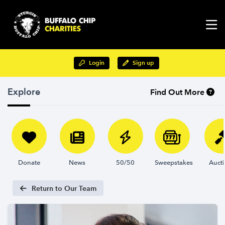
Login
Sign up
Explore
Find Out More
Donate
News
50/50
Sweepstakes
Auct
Return to Our Team